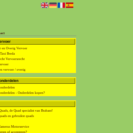
act
ervoer
 en Overig Vervoer
 Taxi Breda
echt Vervoersrecht
ervoer
en vervoer / overig
onderdelen
onderdelen
onderdelen - Onderdelen kopen?
Quads, de Quad specialist van Brabant!
uads en gebruikte quads
Tamerus Motorservice
eren of accepteren?