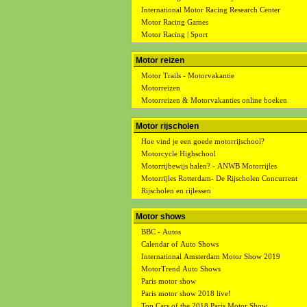
International Motor Racing Research Center
Motor Racing Games
Motor Racing | Sport
Motor reizen
Motor Trails - Motorvakantie
Motorreizen
Motorreizen & Motorvakanties online boeken
Motor rijscholen
Hoe vind je een goede motorrijschool?
Motorcycle Highschool
Motorrijbewijs halen? - ANWB Motorrijles
Motorrijles Rotterdam- De Rijscholen Concurrent
Rijscholen en rijlessen
Motor shows
BBC - Autos
Calendar of Auto Shows
International Amsterdam Motor Show 2019
MotorTrend Auto Shows
Paris motor show
Paris motor show 2018 live!
Top Cars of the 2018 Paris Motor Show