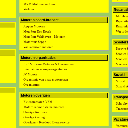
MVM Motoren verhuur.
Verhuur
Reparati
Mobile re
Motoren noord-brabant
Reparatie
Joppen Motoren
Reparati
MotoPort Den Bosch
Wat is de
MotoPort Veldhoven - Motoren
Motorhuis Seppe
Scooter
Van sleeuwen motoren
Nieuwe S
Scooter 
Motoren organisaties
Scooters 
ERP Software Motoren & Generatoren
Scooters 
Internationale koepelorganisaties
JV Motors
Suzuki
Organisatie van onze motorreizen
Suzuki
Organisaties
Suzuki A
Motoren overigen
Transpor
Elektromotoren VEM
Schooltv
Motorolie voor kleine motoren
Transpor
Overige Archives
Overige kleding
Vacatur
Overigen – Koedood Dieselservice
Vacature