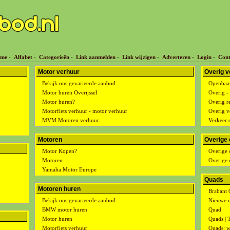
me
-
Alfabet
-
Categorieën
-
Link aanmelden
-
Link wijzigen
-
Adverteren
-
Login
-
Cont
Motor verhuur
Overig v
Bekijk ons gevarieerde aanbod.
Openbaar
Motor huren Overijssel
Overig -
Motor huren?
Overig r
Motorfiets verhuur - motor verhuur
Overig v
MVM Motoren verhuur.
Verkeer 
Motoren
Overige 
Motor Kopen?
Overige 
Motoren
Overige 
Yamaha Motor Europe
Quads
Motoren huren
Brabant 
Bekijk ons gevarieerde aanbod.
Nieuwe q
BMW motor huren
Quad
Motor huren
Quads | 
Motorfiets verhuur
Quads: w