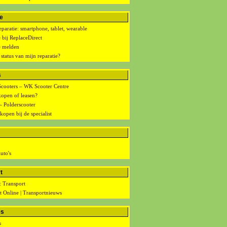
e
paratie: smartphone, tablet, wearable
 bij ReplaceDirect
e melden
 status van mijn reparatie?
s
cooters – WK Scooter Centre
kopen of leasen?
- Polderscooter
kopen bij de specialist
uto's
t
: Transport
t Online | Transportnieuws
es
s